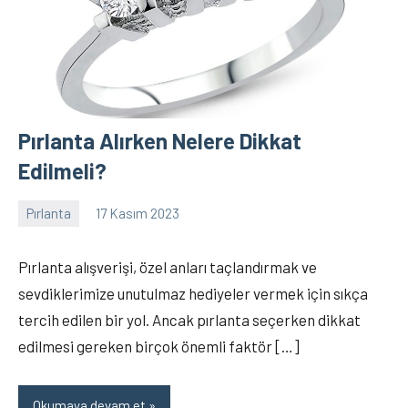
Pırlanta Alırken Nelere Dikkat
Edilmeli?
Pırlanta
17 Kasım 2023
Elanur
5
OKTAY
yorum
Pırlanta alışverişi, özel anları taçlandırmak ve
sevdiklerimize unutulmaz hediyeler vermek için sıkça
tercih edilen bir yol. Ancak pırlanta seçerken dikkat
edilmesi gereken birçok önemli faktör […]
Okumaya devam et