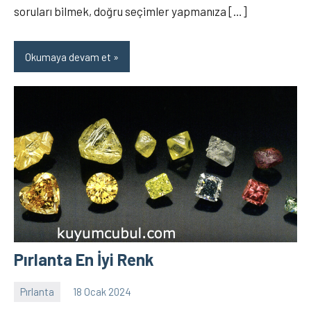
soruları bilmek, doğru seçimler yapmanıza […]
Okumaya devam et
Pırlanta En İyi Renk
Pırlanta
18 Ocak 2024
Elanur
12