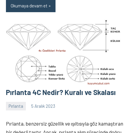
Okumaya devam et
Pırlanta 4C Nedir? Kuralı ve Skalası
Pırlanta
5 Aralık 2023
Recep
Yorum
ŞEN
yapılmamış
Pırlanta, benzersiz güzellik ve ışıltısıyla göz kamaştıran
bir değerli taştır. Ancak, pırlanta alım sürecinde doğru