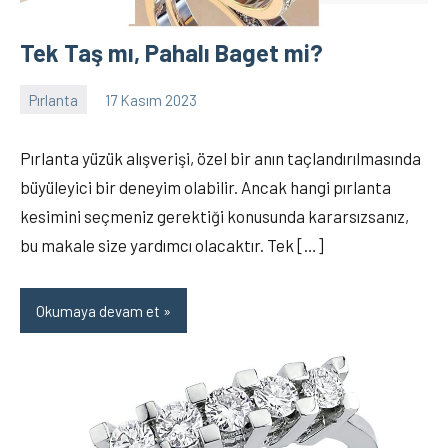
Tek Taş mı, Pahalı Baget mi?
Pırlanta
17 Kasım 2023
Elanur
9
OKTAY
yorum
Pırlanta yüzük alışverişi, özel bir anın taçlandırılmasında
büyüleyici bir deneyim olabilir. Ancak hangi pırlanta
kesimini seçmeniz gerektiği konusunda kararsızsanız,
bu makale size yardımcı olacaktır. Tek […]
Okumaya devam et