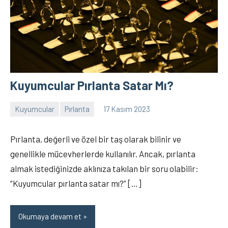
Kuyumcular Pırlanta Satar Mı?
Kuyumcular
Pırlanta
17 Kasım 2023
Elanur
1
OKTAY
yorum
Pırlanta, değerli ve özel bir taş olarak bilinir ve
genellikle mücevherlerde kullanılır. Ancak, pırlanta
almak istediğinizde aklınıza takılan bir soru olabilir:
“Kuyumcular pırlanta satar mı?” […]
Okumaya devam et