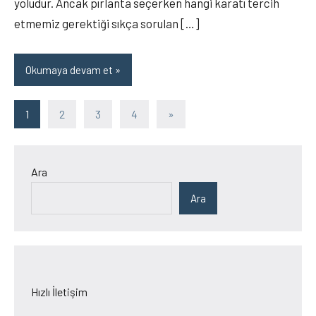
yoludur. Ancak pırlanta seçerken hangi karatı tercih
etmemiz gerektiği sıkça sorulan […]
Okumaya devam et
Yazı
Sonraki
1
2
3
4
»
yazılar
sayfalaması
Ara
Ara
Hızlı İletişim