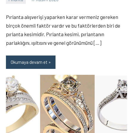
Elanur
2
OKTAY
yorum
Pırlanta alışverişi yaparken karar vermeniz gereken
birçok önemli faktör vardır ve bu faktörlerden biri de
pırlanta kesimidir. Pırlanta kesimi, pırlantanın
parlaklığını, ışıltısını ve genel görünümünü […]
Okumaya devam et