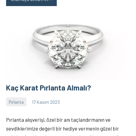
Kaç Karat Pırlanta Almalı?
Pırlanta
17 Kasım 2023
Elanur
Yorum
OKTAY
yapılmamış
Pırlanta alışverişi, özel bir anı taçlandırmanın ve
sevdiklerimize değerli bir hediye vermenin güzel bir