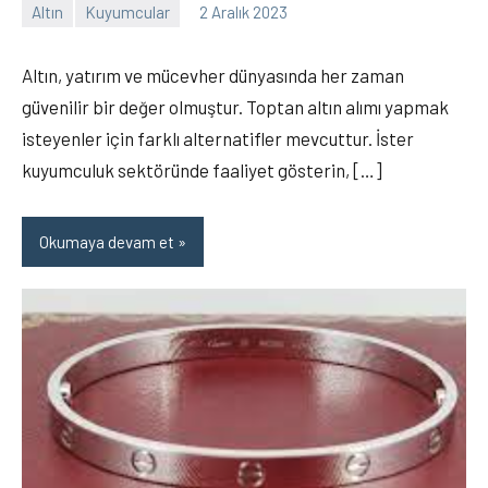
Altın
Kuyumcular
2 Aralık 2023
Recep
Yorum
ŞEN
yapılmamış
Altın, yatırım ve mücevher dünyasında her zaman
güvenilir bir değer olmuştur. Toptan altın alımı yapmak
isteyenler için farklı alternatifler mevcuttur. İster
kuyumculuk sektöründe faaliyet gösterin, […]
Okumaya devam et