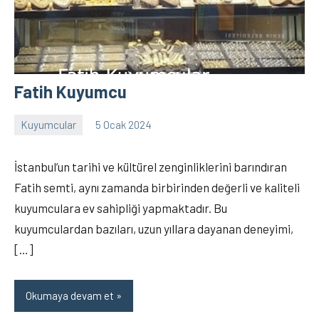
Fatih Kuyumcu
Kuyumcular
5 Ocak 2024
İslam
9
Memiş
yorum
İstanbul’un tarihi ve kültürel zenginliklerini barındıran
Fatih semti, aynı zamanda birbirinden değerli ve kaliteli
kuyumculara ev sahipliği yapmaktadır. Bu
kuyumculardan bazıları, uzun yıllara dayanan deneyimi,
[…]
Okumaya devam et