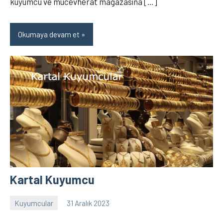
kuyumcu ve mücevherat mağazasına […]
Okumaya devam et
Kartal Kuyumcu
Kuyumcular
31 Aralık 2023
admin
8
yorum