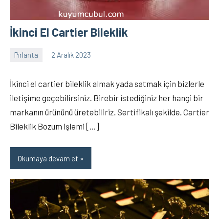
İkinci El Cartier Bileklik
Pırlanta
2 Aralık 2023
Recep
8
ŞEN
yorum
İkinci el cartier bileklik almak yada satmak için bizlerle
iletişime geçebilirsiniz. Birebir istediğiniz her hangi bir
markanın ürününü üretebiliriz. Sertifikalı şekilde. Cartier
Bileklik Bozum işlemi […]
Okumaya devam et