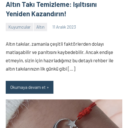
Altın Takı Temizleme: Işıltısını
Yeniden Kazandırın!
Kuyumcular
Altın
11 Aralık 2023
Recep
4
ŞEN
yorum
Altın takılar, zamanla çeşitli faktörlerden dolayı
matlaşabilir ve parıltısını kaybedebilir. Ancak endişe
etmeyin, sizin için hazırladığımız bu detaylı rehber ile
altın takılarınızın ilk günkü gibi […]
Okumaya devam et