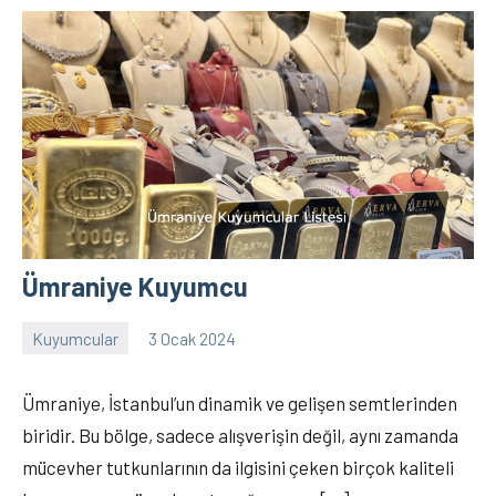
Ümraniye Kuyumcu
Kuyumcular
3 Ocak 2024
admin
12
yorum
Ümraniye, İstanbul’un dinamik ve gelişen semtlerinden
biridir. Bu bölge, sadece alışverişin değil, aynı zamanda
mücevher tutkunlarının da ilgisini çeken birçok kaliteli