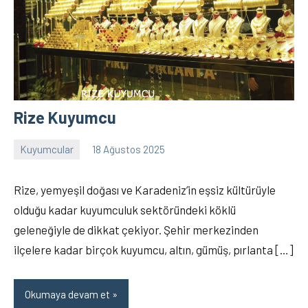
Rize Kuyumcu
Kuyumcular
18 Ağustos 2025
İslam
Yorum
Memiş
yapılmamış
Rize, yemyeşil doğası ve Karadeniz’in eşsiz kültürüyle
olduğu kadar kuyumculuk sektöründeki köklü
geleneğiyle de dikkat çekiyor. Şehir merkezinden
ilçelere kadar birçok kuyumcu, altın, gümüş, pırlanta […]
Okumaya devam et