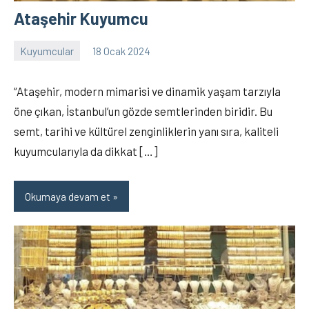
Ataşehir Kuyumcu
Kuyumcular
18 Ocak 2024
İslam
8
Memiş
yorum
“Ataşehir, modern mimarisi ve dinamik yaşam tarzıyla
öne çıkan, İstanbul’un gözde semtlerinden biridir. Bu
semt, tarihi ve kültürel zenginliklerin yanı sıra, kaliteli
kuyumcularıyla da dikkat […]
Okumaya devam et