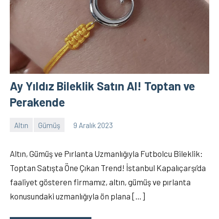
Ay Yıldız Bileklik Satın Al! Toptan ve
Perakende
Altın
Gümüş
9 Aralık 2023
İslam
5
Memiş
yorum
Altın, Gümüş ve Pırlanta Uzmanlığıyla Futbolcu Bileklik:
Toptan Satışta Öne Çıkan Trend! İstanbul Kapalıçarşı’da
faaliyet gösteren firmamız, altın, gümüş ve pırlanta
konusundaki uzmanlığıyla ön plana […]