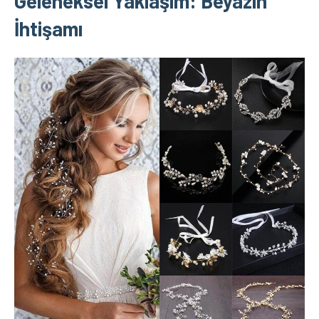
Geleneksel Yaklaşım: Beyazın
İhtişamı