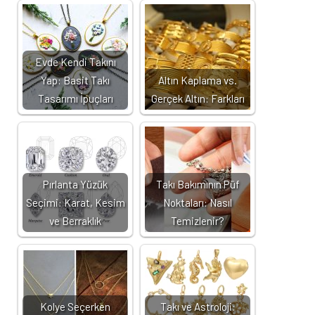
Evde Kendi Takını
Yap: Basit Takı
Altın Kaplama vs.
Tasarımı İpuçları
Gerçek Altın: Farkları
Pırlanta Yüzük
Takı Bakımının Püf
Seçimi: Karat, Kesim
Noktaları: Nasıl
ve Berraklık
Temizlenir?
Kolye Seçerken
Takı ve Astroloji: