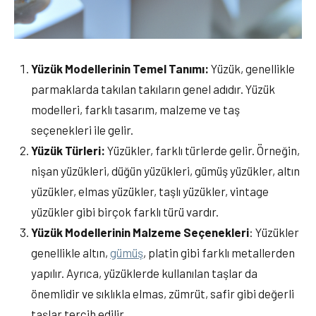
Yüzük Modellerinin Temel Tanımı:
Yüzük, genellikle
parmaklarda takılan takıların genel adıdır. Yüzük
modelleri, farklı tasarım, malzeme ve taş
seçenekleri ile gelir.
Yüzük Türleri:
Yüzükler, farklı türlerde gelir. Örneğin,
nişan yüzükleri, düğün yüzükleri, gümüş yüzükler, altın
yüzükler, elmas yüzükler, taşlı yüzükler, vintage
yüzükler gibi birçok farklı türü vardır.
Yüzük
Modellerinin
Malzeme
Seçenekleri
: Yüzükler
genellikle altın,
gümüş
, platin gibi farklı metallerden
yapılır. Ayrıca, yüzüklerde kullanılan taşlar da
önemlidir ve sıklıkla elmas, zümrüt, safir gibi değerli
taşlar tercih edilir.