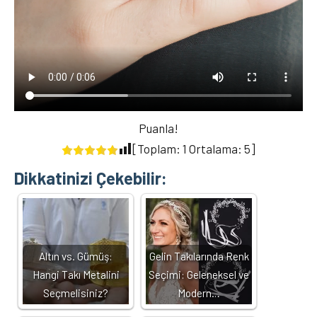
Puanla!
[Toplam:
1
Ortalama:
5
]
Dikkatinizi Çekebilir:
Altın vs. Gümüş:
Gelin Takılarında Renk
Hangi Takı Metalini
Seçimi: Geleneksel ve
Seçmelisiniz?
Modern…