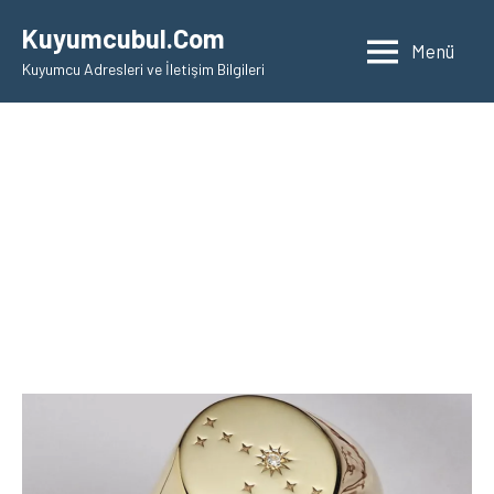
İçeriğe
Kuyumcubul.Com
geç
Menü
Kuyumcu Adresleri ve İletişim Bilgileri